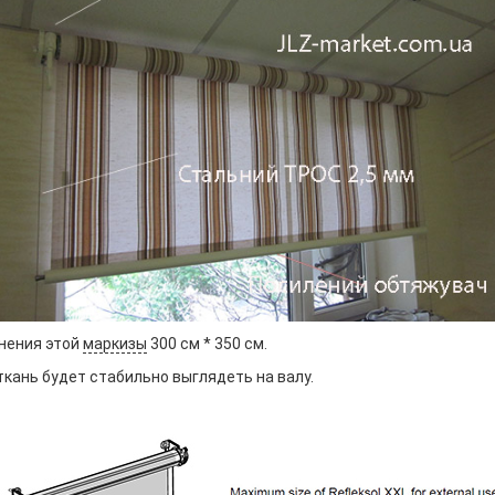
нения этой
маркизы
300 см * 350 см.
кань будет стабильно выглядеть на валу.