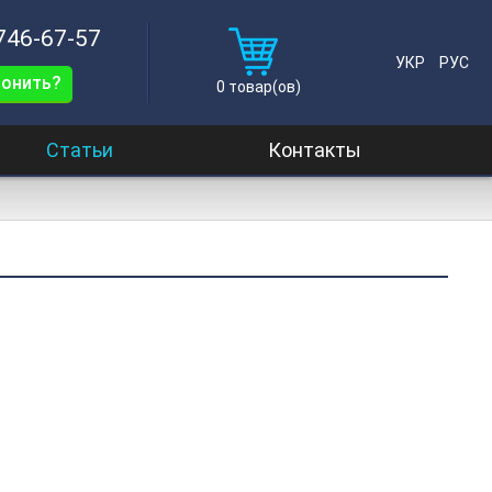
 746-67-57
УКР
РУС
вонить?
0
товар(ов)
Статьи
Контакты