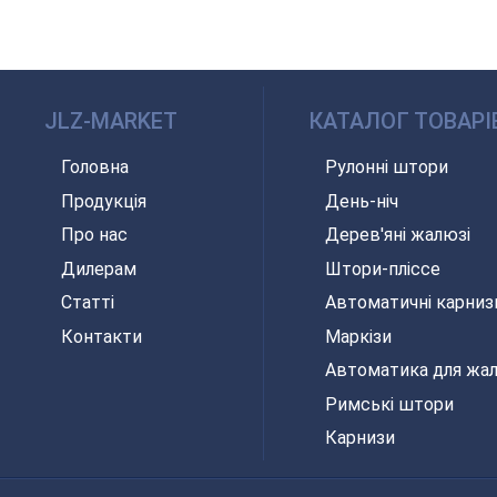
JLZ-MARKET
КАТАЛОГ ТОВАРІ
Головна
Рулонні штори
Продукція
День-ніч
Про нас
Дерев'яні жалюзі
Дилерам
Штори-пліссе
Статті
Автоматичні карниз
Контакти
Маркізи
Автоматика для жа
Римські штори
Карнизи