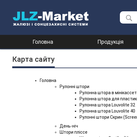
Головна
Продукція
Карта сайту
Головна
Рулонні штори
Рулонна штора в мінікассеті
Рулонна штора для пластик
Рулонна штора Louvolite 32
Рулонна штора Louvolite 40
Рулонні штори Скрин (Scree
День-ніч
Штори пліссе