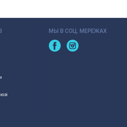
В
МЫ В СОЦ. МЕРЕЖАХ
и
люзі