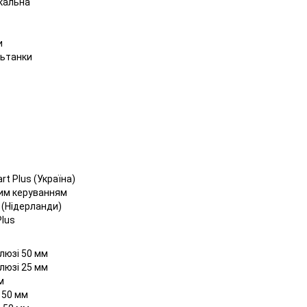
икальна
и
льтанки
t Plus (Україна)
вим керуванням
 (Нідерланди)
Plus
люзі 50 мм
люзі 25 мм
м
 50 мм