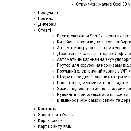
Структурні жалюзі Coal 50 
Продукція
Про нас
Дилерам
Статті
Електрокарнизи Somfy - Франція з гар
Китайські карнизи для штор - вибира
Автоматичні рулонні штори з управлі
Дерев'янні жалюзі в інтер'єрі Лофт, Г
Автоматичні карнизи на акумуляторі 
Роутер для керування карнизами від
Розумний електричний карниз з WIFI
Штори плісе для скошених та трикутн
Прості поради як мити та доглядати 
Захист від сонця скляної стелі зимов
Рулонні штори, жалюзі або пліссе дл
Відмінності між бамбуковими та дере
Контакти
Зворотній зв'язок
Карта сайту
Карта сайту XML