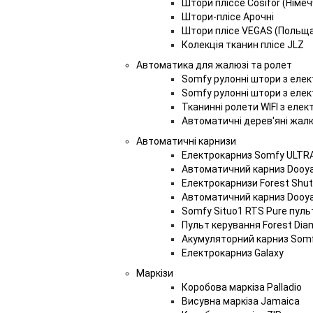
Штори пліссе Cosifor (Німе
Штори-плісе Арочні
Штори плісе VEGAS (Польща)
Колекція тканин плісе JLZ
Автоматика для жалюзі та ролет
Somfy рулонні штори з еле
Somfy рулонні штори з еле
Тканинні ролети WIFI з еле
Автоматичні дерев'яні жалю
Автоматичні карнизи
Електрокарниз Somfy ULTR
Автоматичний карниз Dooya
Електрокарнизи Forest Shut
Автоматичний карниз Dooy
Somfy Situo1 RTS Pure пуль
Пульт керування Forest Dia
Акумуляторний карниз Somfy
Електрокарниз Galaxy
Маркізи
Коробова маркіза Palladio
Висувна маркіза Jamaica