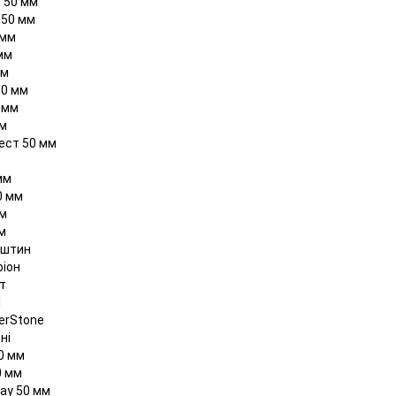
 50 мм
 50 мм
 мм
мм
мм
50 мм
 мм
мм
ест 50 мм
мм
0 мм
мм
м
рштин
ріон
т
І
verStone
ні
0 мм
0 мм
ray 50 мм