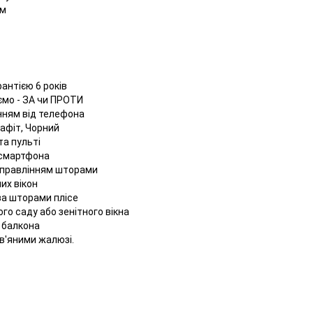
мм
антією 6 років
ємо - ЗА чи ПРОТИ
нням від телефона
рафіт, Чорний
та пульті
 смартфона
 управлінням шторами
их вікон
за шторами плісе
ого саду або зенітного вікна
я балкона
в'яними жалюзі.