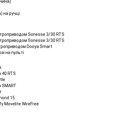
ччина)
 на ручці
ктроприводом Sonesse 3/30 RTS
ктроприводом Sonesse 3/30 RTS
ктроприводом Dooya Smart
зі на пульті
A
 40 RTS
tle
a SMART
т
mond 15
 Movelite WireFree