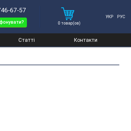
746-67-57
УКР
РУС
ефонувати?
0
товар(ов)
Статті
Контакти