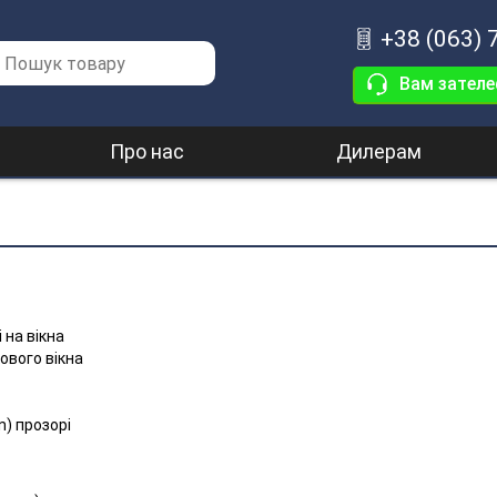
+38 (063) 
Вам зател
Про нас
Дилерам
 на вікна
ового вікна
n) прозорі